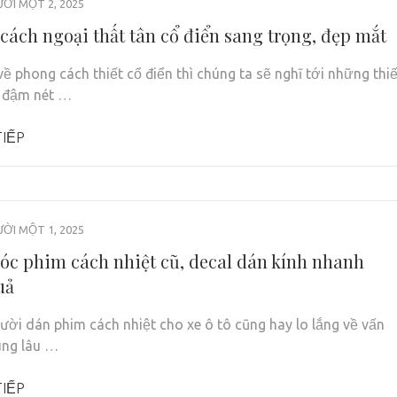
ỜI MỘT 2, 2025
cách ngoại thất tân cổ điển sang trọng, đẹp mắt
về phong cách thiết cổ điển thì chúng ta sẽ nghĩ tới những thiế
 đậm nét …
IẾP
ỜI MỘT 1, 2025
óc phim cách nhiệt cũ, decal dán kính nhanh
uả
ười dán phim cách nhiệt cho xe ô tô cũng hay lo lắng về vấn
ùng lâu …
IẾP