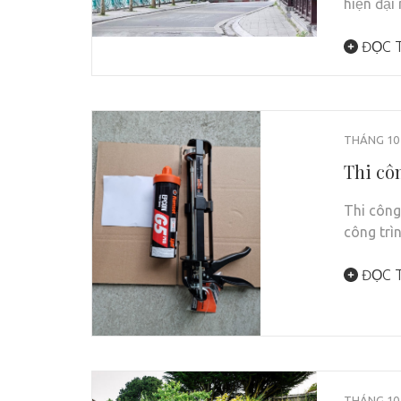
hiện đại
ĐỌC T
THÁNG 10 
Thi cô
Thi công
công trì
ĐỌC T
THÁNG 10 