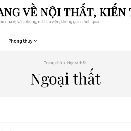
NG VỀ NỘI THẤT, KIẾN
cho nhà ở, văn phòng, nơi làm việc, không gian cảnh quan.
Phong thủy
Trang chủ
>
Ngoại thất
Ngoại thất