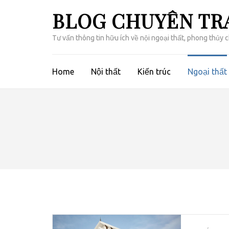
Bỏ
BLOG CHUYÊN TRA
qua
và
Tư vấn thông tin hữu ích về nội ngoại thất, phong thủy 
tới
nội
dung
Home
Nội thất
Kiến trúc
Ngoại thất
(ấn
Enter)