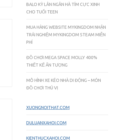
BALO KỲ LÂN NGÂN HÀ TÍM CỰC XINH
CHO TUỔI TEEN
MUA HÀNG WEBSITE MYKINGDOM NHẬN
TRẢI NGHIỆM MYKINGDOM STEAM MIỄN
PHÍ
ĐỒ CHƠI MEGA SPACE MOLLY 400%
THIẾT KẾ ẤN TƯỢNG
MÔ HÌNH XE KÉO NHÀ DI ĐỘNG – MÓN
ĐỒ CHƠI THÚ VỊ
XUONGNOITHAT.COM
DULUANXAHOI.COM
KIENTHUCXAHOI.COM