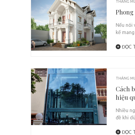
THÁNG MƯ
Phong 
Nếu nói 
kế mang
ĐỌC T
THÁNG MƯ
Cách b
hiệu q
Nhiều ng
đề khi d
ĐỌC T