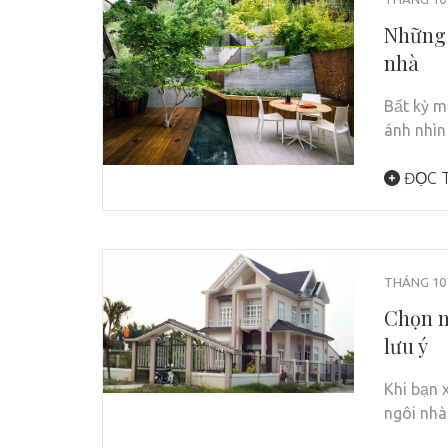
Những 
nhà
Bất kỳ m
ánh nhì
ĐỌC T
THÁNG 10 
Chọn m
lưu ý
Khi bạn 
ngôi nhà