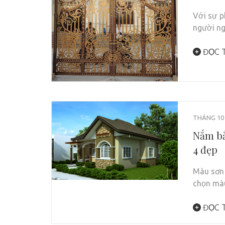
Với sự p
người n
ĐỌC T
THÁNG 10 
Nắm bắ
4 đẹp
Màu sơn 
chọn mà
ĐỌC T