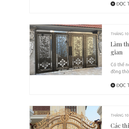
ĐỌC T
THÁNG 10 
Làm th
gian
Có thể n
đồng th
ĐỌC T
THÁNG 10 
Các thi