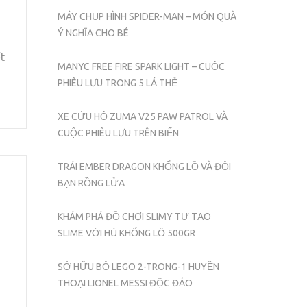
MÁY CHỤP HÌNH SPIDER-MAN – MÓN QUÀ
Ý NGHĨA CHO BÉ
t
MANYC FREE FIRE SPARK LIGHT – CUỘC
PHIÊU LƯU TRONG 5 LÁ THẺ
XE CỨU HỘ ZUMA V25 PAW PATROL VÀ
CUỘC PHIÊU LƯU TRÊN BIỂN
TRÁI EMBER DRAGON KHỔNG LỒ VÀ ĐỘI
BẠN RỒNG LỬA
KHÁM PHÁ ĐỒ CHƠI SLIMY TỰ TẠO
SLIME VỚI HỦ KHỔNG LỒ 500GR
SỞ HỮU BỘ LEGO 2-TRONG-1 HUYỀN
THOẠI LIONEL MESSI ĐỘC ĐÁO